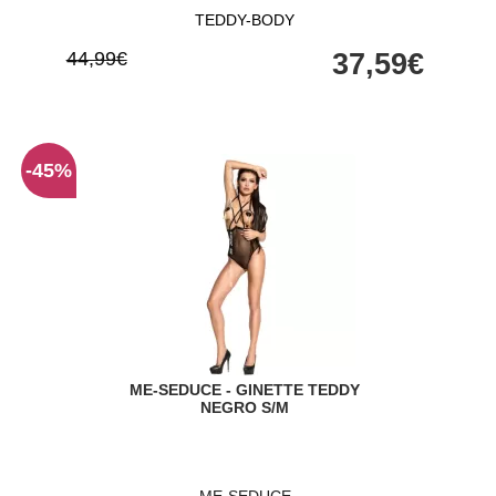
TEDDY-BODY
44,99€
37,59€
-45%
ME-SEDUCE - GINETTE TEDDY
NEGRO S/M