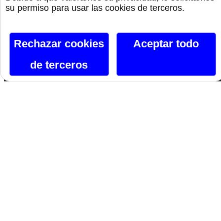
Siguenos En Facebook
su permiso para usar las cookies de terceros.
Siguenos En X
Instagram
Rechazar cookies
Aceptar todo
de terceros
Si te gusta lo que ves, hazlo tuyo.
Nombre*
Email*
@ Montalafiesta 2021-2026 Todos los