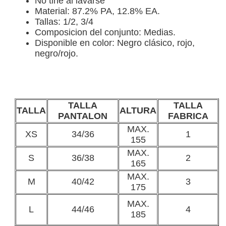
No tiñe al lavarse
Material: 87.2% PA, 12.8% EA.
Tallas: 1/2, 3/4
Composicion del conjunto: Medias.
Disponible en color: Negro clásico, rojo,
negro/rojo.
TALLA
TALLA
TALLA
ALTURA
PANTALON
FABRICA
MAX.
XS
34/36
1
155
MAX.
S
36/38
2
165
MAX.
M
40/42
3
175
MAX.
L
44/46
4
185