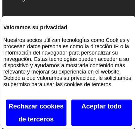
Canal De Telegram
Valoramos su privacidad
Siguenos En Facebook
Nuestros socios utilizan tecnologías como Cookies y
procesan datos personales como la dirección IP o la
Siguenos En X
información del navegador para personalizar su
Instagram
navegación. Estas tecnologías pueden acceder a su
dispositivo y ayudarnos a mostrarle contenido más
relevante y mejorar su experiencia en el website.
Si te gusta lo que ves, hazlo tuyo.
Debido a que valoramos su privacidad, le solicitamos
su permiso para usar las cookies de terceros.
Nombre*
Rechazar cookies
Aceptar todo
Email*
de terceros