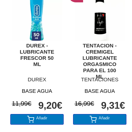
DUREX -
TENTACION -
LUBRICANTE
CREMIGEL
FRESCOR 50
LUBRICANTE
ML
ORGASMICO
PARA EL 100
ML
DUREX
TENTACIONES
BASE AGUA
BASE AGUA
11,99€
9,20€
16,99€
9,31€
Añadir
Añadir