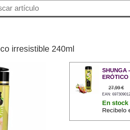
co irresistible 240ml
SHUNGA -
ERÓTICO 
27,99 €
EAN: 69730901
En stock
Recibelo 