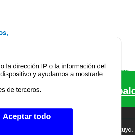
os,
la dirección IP o la información del
dispositivo y ayudarnos a mostrarle
entes renovables
bs de internet.
Compruébal
es de terceros.
Aceptar todo
Si te gusta lo que ves, hazlo tuyo.
al De Telegram