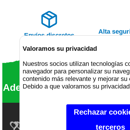
Alta segu
Envíos discretos
Valoramos su privacidad
Nuestros socios utilizan tecnologías 
navegador para personalizar su navega
Montalafiest
contenido más relevante y mejorar su 
Además somos un 68% más ve
Debido a que valoramos su privacidad,
Rechazar cooki
Montalafiesta.com
terceros
Aviso 
Si te gusta el platano,