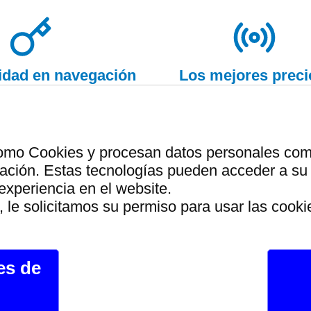
ridad en navegación
Los mejores preci
y pago
garantizados
como Cookies y procesan datos personales como 
ción. Estas tecnologías pueden acceder a su 
a solo utiliza energia de fu
experiencia en el website.
rdes que el resto de las we
 le solicitamos su permiso para usar las cooki
es de
Legal
Juguetes
Can