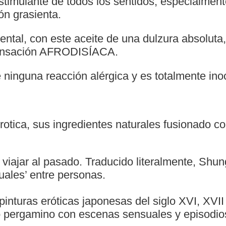
mulante de todos los sentidos, especialmente
ón grasienta.
iental, con este aceite de una dulzura absoluta,
sensación AFRODISÍACA.
inguna reacción alérgica y es totalmente inoc
tica, sus ingredientes naturales fusionado con
viajar al pasado. Traducido literalmente, Shun
uales’ entre personas.
inturas eróticas japonesas del siglo XVI, XVII 
o pergamino con escenas sensuales y episodio