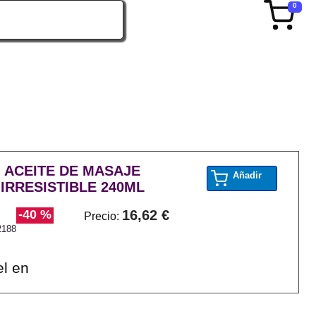
0
 ACEITE DE MASAJE
Añadir
IRRESISTIBLE 240ML
-40 %
16,62 €
Precio:
2188
el en