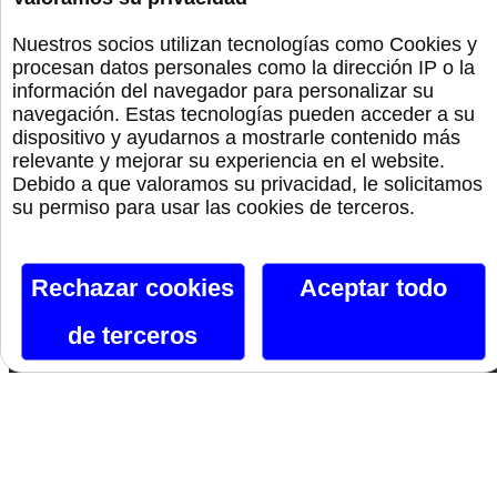
Monta La Fiesta
Nuestros socios utilizan tecnologías como Cookies y
Preservativos
procesan datos personales como la dirección IP o la
información del navegador para personalizar su
navegación. Estas tecnologías pueden acceder a su
Orgullo
dispositivo y ayudarnos a mostrarle contenido más
relevante y mejorar su experiencia en el website.
Debido a que valoramos su privacidad, le solicitamos
Canal De Telegram
su permiso para usar las cookies de terceros.
Siguenos En Facebook
Rechazar cookies
Aceptar todo
Siguenos En X
de terceros
Instagram
Si te gusta lo que ves, hazlo tuyo.
Nombre*