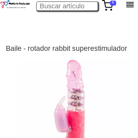
0
Baile - rotador rabbit superestimulador