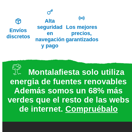
Alta
seguridad
Los mejores
Envíos
en
precios,
discretos
navegación
garantizados
y pago
Montalafiesta solo utiliza
energia de fuentes renovables
Además somos un 68% más
verdes que el resto de las webs
de internet.
Compruébalo