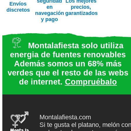
seguridad
Los mejores
Envíos
en
precios,
discretos
navegación
garantizados
y pago
Montalafiesta solo utiliza
energia de fuentes renovables
Además somos un 68% más
verdes que el resto de las webs
de internet.
Compruébalo
Montalafiesta.com
Si te gusta el platano, melón co