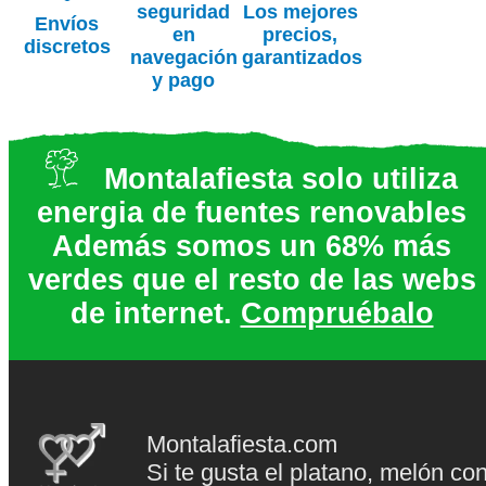
seguridad
Los mejores
Envíos
en
precios,
discretos
navegación
garantizados
y pago
Montalafiesta solo utiliza
energia de fuentes renovables
Además somos un 68% más
verdes que el resto de las webs
de internet.
Compruébalo
Montalafiesta.com
Si te gusta el platano, melón co