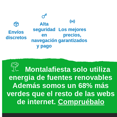
Alta
seguridad
Los mejores
Envíos
en
precios,
discretos
navegación
garantizados
y pago
Montalafiesta solo utiliza
energia de fuentes renovables
Además somos un 68% más
verdes que el resto de las webs
de internet.
Compruébalo