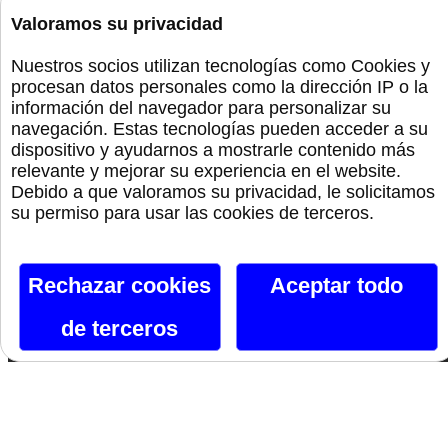
Monta La Fiesta
Valoramos su privacidad
Nuestros socios utilizan tecnologías como Cookies y
Preservativos
procesan datos personales como la dirección IP o la
información del navegador para personalizar su
Orgullo
navegación. Estas tecnologías pueden acceder a su
dispositivo y ayudarnos a mostrarle contenido más
relevante y mejorar su experiencia en el website.
Debido a que valoramos su privacidad, le solicitamos
Canal De Telegram
su permiso para usar las cookies de terceros.
Siguenos En Facebook
Rechazar cookies
Aceptar todo
Siguenos En X
de terceros
Instagram
Si te gusta lo que ves, hazlo tuyo.
Nombre*