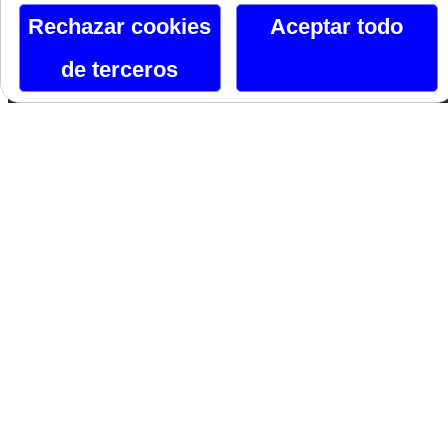
Orgullo
Rechazar cookies
Aceptar todo
de terceros
Canal De Telegram
Siguenos En Facebook
Siguenos En X
Instagram
Si te gusta lo que ves, hazlo tuyo.
Nombre*
Email*