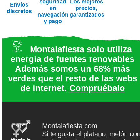
seguridad
Los mejores
Envíos
en
precios,
discretos
navegación
garantizados
y pago
Montalafiesta solo utiliza
energia de fuentes renovables
Además somos un 68% más
verdes que el resto de las webs
de internet.
Compruébalo
Montalafiesta.com
Si te gusta el platano, melón co