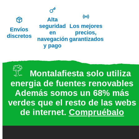
Alta
seguridad
Los mejores
Envíos
en
precios,
discretos
navegación
garantizados
y pago
Montalafiesta solo utiliza
energia de fuentes renovables
Además somos un 68% más
verdes que el resto de las webs
de internet.
Compruébalo