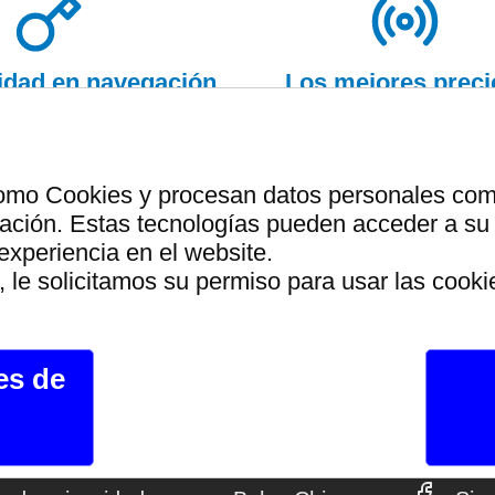
ridad en navegación
Los mejores preci
y pago
garantizados
como Cookies y procesan datos personales como 
ción. Estas tecnologías pueden acceder a su 
a solo utiliza energia de fu
experiencia en el website.
 le solicitamos su permiso para usar las cooki
rdes que el resto de las we
es de
Legal
Juguetes
Can