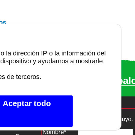
os,
la dirección IP o la información del
dispositivo y ayudarnos a mostrarle
entes renovables
es de terceros.
bs de internet.
Compruébal
Aceptar todo
Si te gusta lo que ves, hazlo tuyo.
al De Telegram
Nombre*