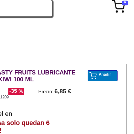
0
ASTY FRUITS LUBRICANTE
Añadir
KIWI 100 ML
-35 %
6,85 €
Precio:
11209
el en
sa solo quedan 6
!