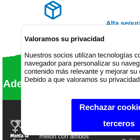
Alta segu
Envíos discretos
Valoramos su privacidad
Nuestros socios utilizan tecnologías 
navegador para personalizar su navega
Montalafiest
contenido más relevante y mejorar su 
Debido a que valoramos su privacidad,
Además somos un 68% más ve
Rechazar cooki
Montalafiesta.com
terceros
Aviso 
Si te gusta el platano,
melón con ambos