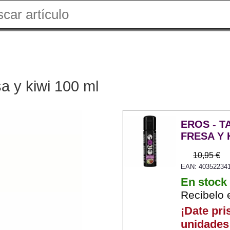
esa y kiwi 100 ml
EROS - T
FRESA Y 
10,95 €
EAN: 40352234
En stock
Recibelo 
¡Date pri
unidades