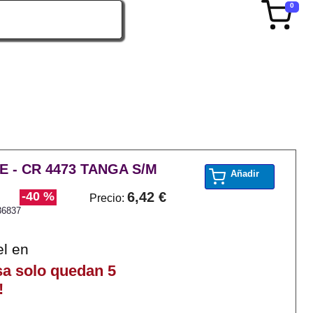
0
E - CR 4473 TANGA S/M
Añadir
-40 %
6,42 €
Precio:
36837
el en
sa solo quedan 5
!