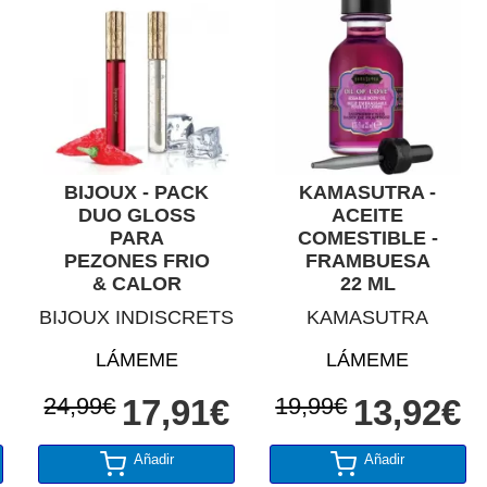
BIJOUX - PACK
KAMASUTRA -
DUO GLOSS
ACEITE
PARA
COMESTIBLE -
PEZONES FRIO
FRAMBUESA
& CALOR
22 ML
BIJOUX INDISCRETS
KAMASUTRA
LÁMEME
LÁMEME
24,99€
17,91€
19,99€
13,92€
Añadir
Añadir