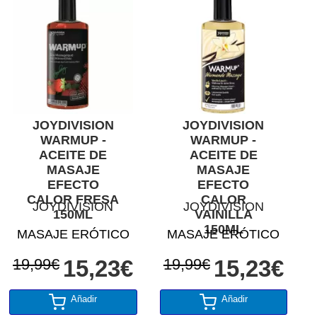
JOYDIVISION
JOYDIVISION
WARMUP -
WARMUP -
ACEITE DE
ACEITE DE
MASAJE
MASAJE
EFECTO
EFECTO
CALOR FRESA
CALOR
JOYDIVISION
JOYDIVISION
150ML
VAINILLA
150ML
MASAJE ERÓTICO
MASAJE ERÓTICO
19,99€
15,23€
19,99€
15,23€
Añadir
Añadir