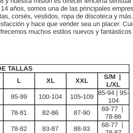
 y nuestra misión es ofrecer lencería sensual 
 14 años, somos una de las principales empres
tas, corsés, vestidos, ropa de discoteca y más.
atisfacción y hace que vender sea un placer. C
Ofrecemos muchos estilos nuevos y fantásticos
DE TALLAS
S/M |
L
XL
XXL
L/XL
85-94 | 95-
95-99
100-104
105-109
104
69-77 |
78-81
82-86
87-90
78-86
68-77 |
78-82
83-87
88-93
78-87