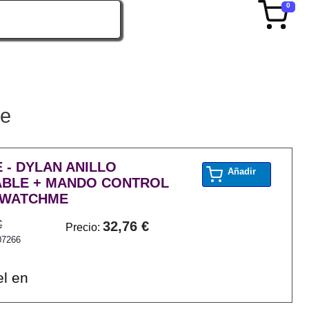
0
me
 - DYLAN ANILLO
Añadir
BLE + MANDO CONTROL
 WATCHME
€
32,76 €
Precio:
07266
el en