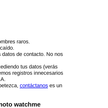
ombres raros.
caído.
s datos de contacto. No nos
cediendo tus datos (verás
emos registros innecesarios
CA.
apetezca,
contáctanos
es un
emoto watchme