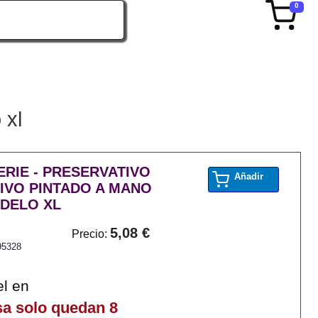
0
 xl
RIE - PRESERVATIVO
Añadir
IVO PINTADO A MANO
DELO XL
5,08 €
Precio:
95328
el en
sa solo quedan 8