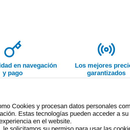
ridad en navegación
Los mejores preci
y pago
garantizados
como Cookies y procesan datos personales como 
a solo utiliza energia de fu
ción. Estas tecnologías pueden acceder a su 
rdes que el resto de las we
experiencia en el website.
 le solicitamos su permiso para usar las cooki