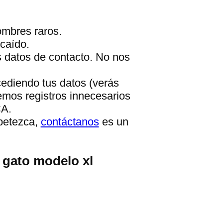
ombres raros.
caído.
s datos de contacto. No nos
cediendo tus datos (verás
emos registros innecesarios
CA.
apetezca,
contáctanos
es un
 gato modelo xl