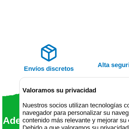
Alta segu
Envíos discretos
Valoramos su privacidad
Nuestros socios utilizan tecnologías 
Montalafiest
navegador para personalizar su navega
Además somos un 68% más ve
contenido más relevante y mejorar su 
Debido a que valoramos su privacidad,