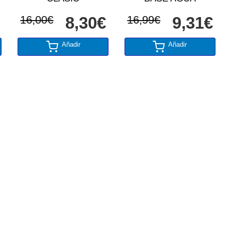
16,00€
8,30€
16,99€
9,31€
Añadir
Añadir