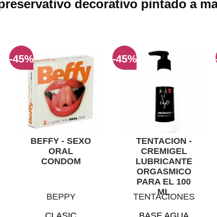
reservativo decorativo pintado a ma
-45%
-45%
BEFFY - SEXO
TENTACION -
ORAL
CREMIGEL
CONDOM
LUBRICANTE
ORGASMICO
PARA EL 100
ML
BEPPY
TENTACIONES
CLASIC
BASE AGUA