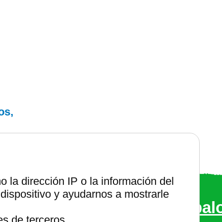
os,
la dirección IP o la información del
entes renovables
dispositivo y ayudarnos a mostrarle
bs de internet.
Compruébal
es de terceros.