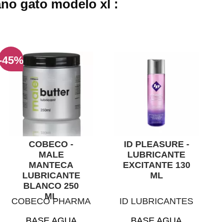
no gato modelo xl :
-45%
COBECO -
ID PLEASURE -
MALE
LUBRICANTE
MANTECA
EXCITANTE 130
LUBRICANTE
ML
BLANCO 250
ML
COBECO PHARMA
ID LUBRICANTES
BASE AGUA
BASE AGUA