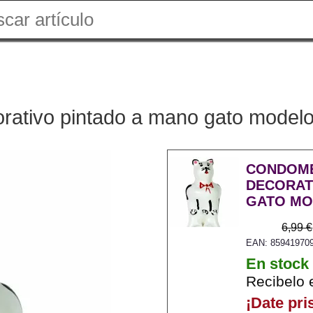
rativo pintado a mano gato modelo
CONDOME
DECORAT
GATO MO
6,99 €
EAN: 85941970
En stock
Recibelo 
¡Date pri