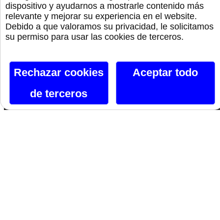
dispositivo y ayudarnos a mostrarle contenido más
Orgullo
relevante y mejorar su experiencia en el website.
Debido a que valoramos su privacidad, le solicitamos
su permiso para usar las cookies de terceros.
Canal De Telegram
Rechazar cookies
Aceptar todo
Siguenos En Facebook
de terceros
Siguenos En X
Instagram
Si te gusta lo que ves, hazlo tuyo.
Nombre*
Email*