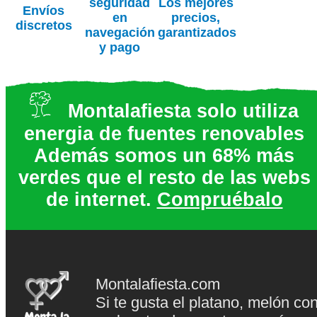
seguridad
Los mejores
Envíos
en
precios,
discretos
navegación
garantizados
y pago
Montalafiesta solo utiliza
energia de fuentes renovables
Además somos un 68% más
verdes que el resto de las webs
de internet.
Compruébalo
Montalafiesta.com
Si te gusta el platano, melón co