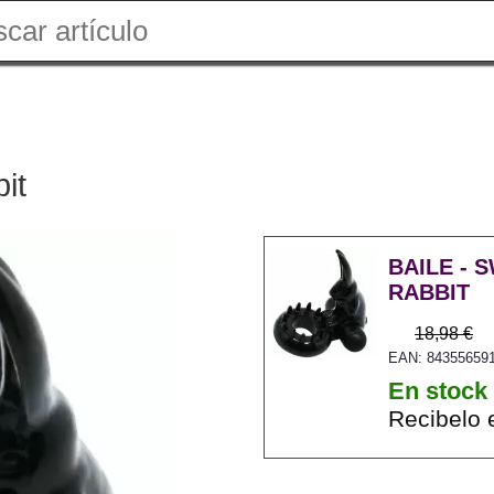
it
BAILE - 
RABBIT
18,98 €
EAN: 84355659
En stock
Recibelo 