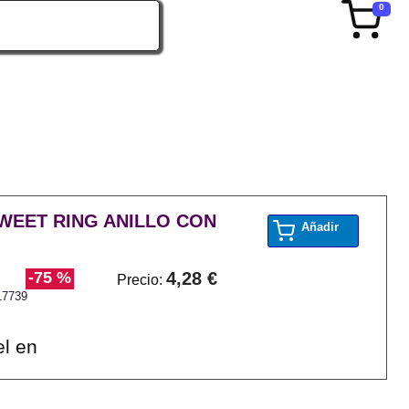
0
SWEET RING ANILLO CON
Añadir
-75 %
4,28 €
Precio:
17739
el en