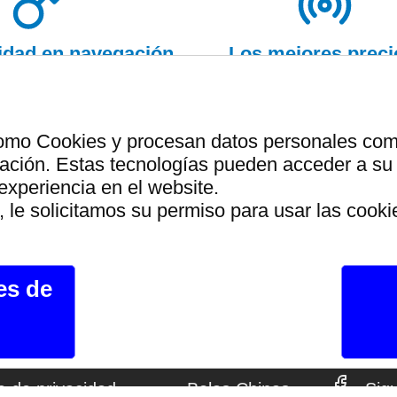
ridad en navegación
Los mejores preci
y pago
garantizados
como Cookies y procesan datos personales como 
ción. Estas tecnologías pueden acceder a su 
a solo utiliza energia de fu
experiencia en el website.
 le solicitamos su permiso para usar las cooki
rdes que el resto de las we
es de
Legal
Juguetes
Can
ca de privacidad
Bolas Chinas
Sig