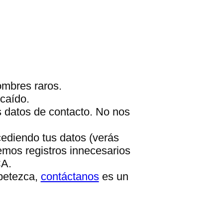
ombres raros.
caído.
s datos de contacto. No nos
cediendo tus datos (verás
emos registros innecesarios
CA.
apetezca,
contáctanos
es un