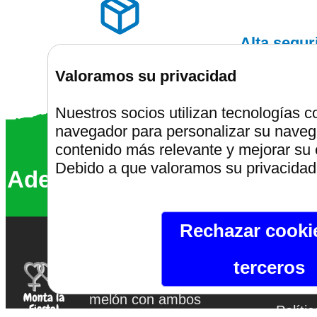
Alta segu
Envíos discretos
Valoramos su privacidad
Nuestros socios utilizan tecnologías 
navegador para personalizar su navega
Montalafiest
contenido más relevante y mejorar su 
Debido a que valoramos su privacidad,
Además somos un 68% más ve
Rechazar cooki
terceros
Montalafiesta.com
Aviso 
Si te gusta el platano,
melón con ambos
Políti
tendremos tu corazón.