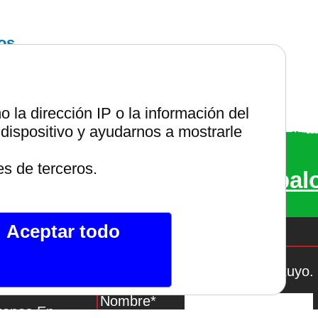
os,
la dirección IP o la información del
dispositivo y ayudarnos a mostrarle
entes renovables
es de terceros.
bs de internet.
Compruébal
Aceptar todo
Si te gusta lo que ves, hazlo tuyo.
al De Telegram
Nombre*
uenos En