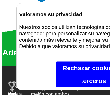
Alta segu
Envíos discretos
Valoramos su privacidad
Nuestros socios utilizan tecnologías 
navegador para personalizar su navega
contenido más relevante y mejorar su 
Montalafiest
Debido a que valoramos su privacidad,
Además somos un 68% más ve
Rechazar cooki
terceros
Montalafiesta.com
Aviso 
Si te gusta el platano,
melón con ambos
Políti
tendremos tu corazón.