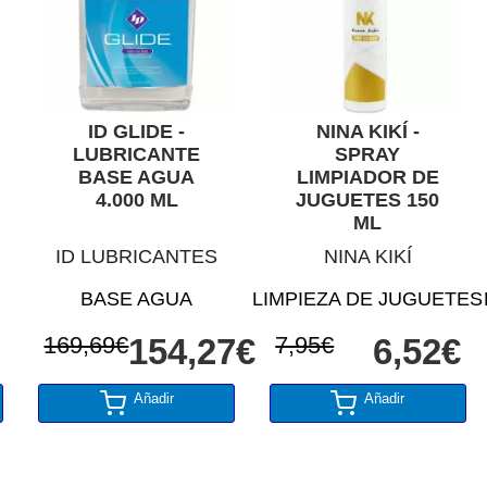
ID GLIDE -
NINA KIKÍ -
LUBRICANTE
SPRAY
BASE AGUA
LIMPIADOR DE
4.000 ML
JUGUETES 150
ML
ID LUBRICANTES
NINA KIKÍ
BASE AGUA
LIMPIEZA DE JUGUETES
169,69€
154,27€
7,95€
6,52€
Añadir
Añadir