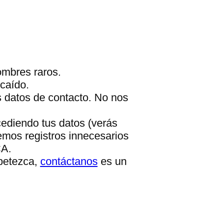
ombres raros.
caído.
s datos de contacto. No nos
cediendo tus datos (verás
emos registros innecesarios
CA.
apetezca,
contáctanos
es un