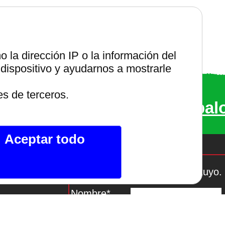
os,
la dirección IP o la información del
dispositivo y ayudarnos a mostrarle
entes renovables
es de terceros.
bs de internet.
Compruébal
Aceptar todo
Si te gusta lo que ves, hazlo tuyo.
al De Telegram
Nombre*
uenos En
Email*