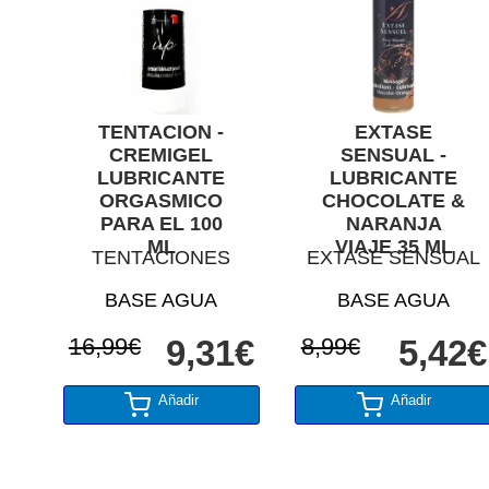
TENTACION -
EXTASE
CREMIGEL
SENSUAL -
LUBRICANTE
LUBRICANTE
ORGASMICO
CHOCOLATE &
PARA EL 100
NARANJA
ML
VIAJE 35 ML
TENTACIONES
EXTASE SENSUAL
BASE AGUA
BASE AGUA
16,99€
9,31€
8,99€
5,42€
Añadir
Añadir