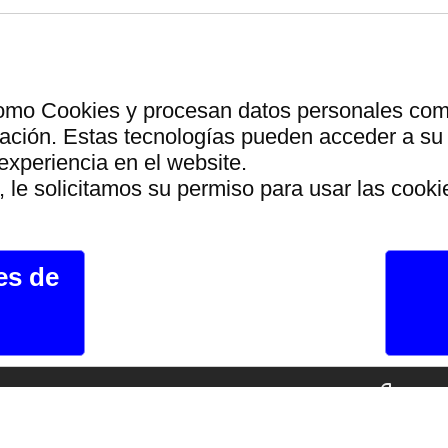
ridad en navegación
Los mejores preci
y pago
garantizados
como Cookies y procesan datos personales como 
ción. Estas tecnologías pueden acceder a su 
experiencia en el website.
a solo utiliza energia de fu
 le solicitamos su permiso para usar las cooki
rdes que el resto de las we
es de
Legal
Juguetes
Can
ca de privacidad
Bolas Chinas
Sig