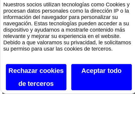
Bolas Chinas
Nuestros socios utilizan tecnologías como Cookies y
procesan datos personales como la dirección IP o la
información del navegador para personalizar su
Lencería
navegación. Estas tecnologías pueden acceder a su
dispositivo y ayudarnos a mostrarle contenido más
Bdsm
relevante y mejorar su experiencia en el website.
Debido a que valoramos su privacidad, le solicitamos
su permiso para usar las cookies de terceros.
Monta La Fiesta
Preservativos
Rechazar cookies
Aceptar todo
de terceros
Orgullo
Canal De Telegram
Siguenos En Facebook