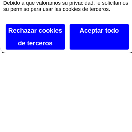
Debido a que valoramos su privacidad, le solicitamos
Preservativos
su permiso para usar las cookies de terceros.
Orgullo
Rechazar cookies
Aceptar todo
de terceros
Canal De Telegram
Siguenos En Facebook
Siguenos En X
Instagram
Si te gusta lo que ves, hazlo tuyo.
Nombre*