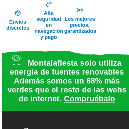
Alta
seguridad
Los mejores
Envíos
en
precios,
discretos
navegación
garantizados
y pago
Montalafiesta solo utiliza
energia de fuentes renovables
Además somos un 68% más
verdes que el resto de las webs
de internet.
Compruébalo