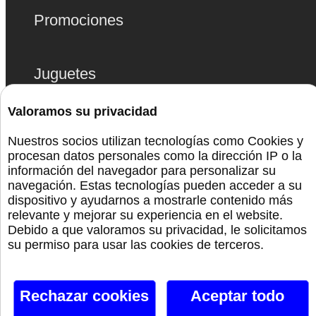
Promociones
Juguetes
Bolas Chinas
Valoramos su privacidad
Nuestros socios utilizan tecnologías como Cookies y
Lencería
procesan datos personales como la dirección IP o la
información del navegador para personalizar su
navegación. Estas tecnologías pueden acceder a su
Bdsm
dispositivo y ayudarnos a mostrarle contenido más
relevante y mejorar su experiencia en el website.
Monta La Fiesta
Debido a que valoramos su privacidad, le solicitamos
su permiso para usar las cookies de terceros.
Preservativos
Rechazar cookies
Aceptar todo
Orgullo