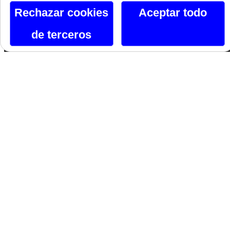
Orgullo
Rechazar cookies
Aceptar todo
de terceros
Canal De Telegram
Siguenos En Facebook
Siguenos En X
Instagram
Si te gusta lo que ves, hazlo tuyo.
Nombre*
Email*