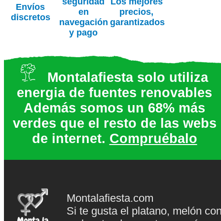
seguridad
Los mejores
Envíos
en
precios,
discretos
navegación
garantizados
y pago
Montalafiesta solo utiliza
energia de fuentes renovables
Además somos un 68% más
verdes que el resto de las webs
de internet.
Compruébalo
Montalafiesta.com
Si te gusta el platano, melón co