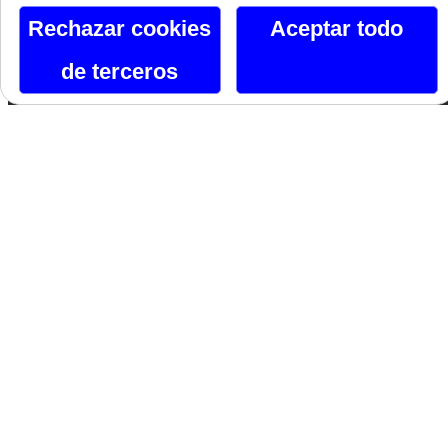
Canal De Telegram
Rechazar cookies
Aceptar todo
Siguenos En Facebook
de terceros
Siguenos En X
Instagram
Si te gusta lo que ves, hazlo tuyo.
Nombre*
Email*