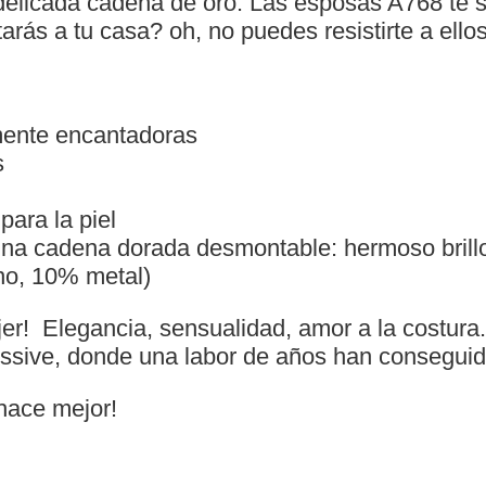
delicada cadena de oro. Las esposas A768 te s
tarás a tu casa? oh, no puedes resistirte a ell
mente encantadoras
s
para la piel
na cadena dorada desmontable: hermoso brillo
no, 10% metal)
jer! Elegancia, sensualidad, amor a la costura.
essive, donde una labor de años han conseguido 
 hace mejor!