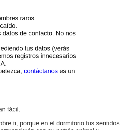
ombres raros.
caído.
s datos de contacto. No nos
cediendo tus datos (verás
emos registros innecesarios
CA.
apetezca,
contáctanos
es un
n fácil.
bre ti, porque en el dormitorio tus sentidos