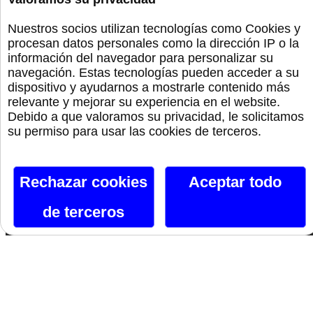
Bolas Chinas
Nuestros socios utilizan tecnologías como Cookies y
procesan datos personales como la dirección IP o la
información del navegador para personalizar su
Lencería
navegación. Estas tecnologías pueden acceder a su
dispositivo y ayudarnos a mostrarle contenido más
Bdsm
relevante y mejorar su experiencia en el website.
Debido a que valoramos su privacidad, le solicitamos
su permiso para usar las cookies de terceros.
Monta La Fiesta
Preservativos
Rechazar cookies
Aceptar todo
Orgullo
de terceros
Canal De Telegram
Siguenos En Facebook