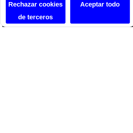
Rechazar cookies
Aceptar todo
Siguenos En Facebook
de terceros
Siguenos En X
Instagram
Si te gusta lo que ves, hazlo tuyo.
Nombre*
Email*