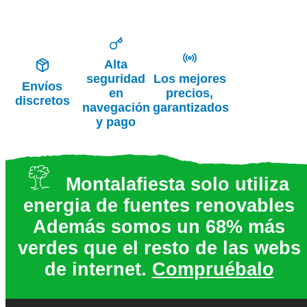
Alta
seguridad
Los mejores
Envíos
en
precios,
discretos
navegación
garantizados
y pago
Montalafiesta solo utiliza
energia de fuentes renovables
Además somos un 68% más
verdes que el resto de las webs
de internet.
Compruébalo