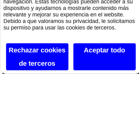
navegación. Estas tecnologías pueden acceder a su
Monta La Fiesta
dispositivo y ayudarnos a mostrarle contenido más
relevante y mejorar su experiencia en el website.
Debido a que valoramos su privacidad, le solicitamos
Preservativos
su permiso para usar las cookies de terceros.
Orgullo
Rechazar cookies
Aceptar todo
de terceros
Canal De Telegram
Siguenos En Facebook
Siguenos En X
Instagram
Si te gusta lo que ves, hazlo tuyo.
Nombre*