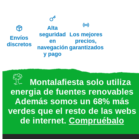
Alta
seguridad
Los mejores
Envíos
en
precios,
discretos
navegación
garantizados
y pago
Montalafiesta solo utiliza
energia de fuentes renovables
Además somos un 68% más
verdes que el resto de las webs
de internet.
Compruébalo